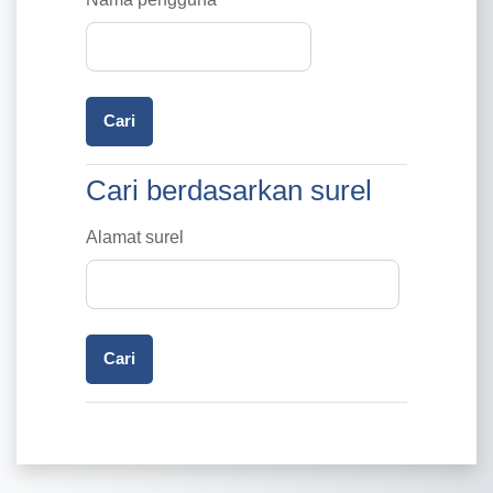
Cari berdasarkan surel
Cari berdasarkan surel
Alamat surel